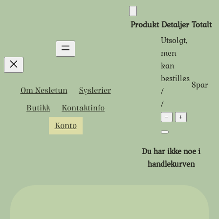
Hopp
til
Produkt
Detaljer
Totalt
innhold
Utsolgt,
Produkter
men
kan
i
bestilles
Spar
handlekurven
Tidligere
Rabattert
/
Om Nesletun
Syslerier
pris:
pris:
/
Butikk
Kontaktinfo
−
+
Konto
Du har ikke noe i
handlekurven