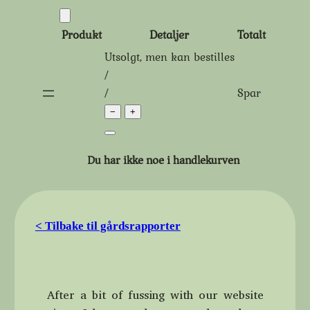
Hopp
til
Produkt
Detaljer
Totalt
innhold
Utsolgt, men kan bestilles
Produkter
Tidligere
Rabattert
/
pris:
pris:
/
Spar
i
−
+
handlekurven
Du har ikke noe i handlekurven
< Tilbake til gårdsrapporter
After a bit of fussing with our website