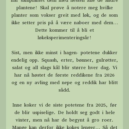
har samplantet dem med nesten alle de andre
plantene! Skal prøve å notere meg hvilke
planter som vokser greit med løk, og de som
ikke setter pris på å være naboer med dem…
Dette kommer til å bli et
løkeksperimenteringsår!
Sist, men ikke minst i hagen- potetene dukker
endelig opp. Squash, erter, bønner, gulrøtter,
salat og all slags kål blir større hver dag. Vi
har nå høstet de første reddikene fra 2026
og en ny avling med nepe og reddik har blitt
sådd.
Inne koker vi de siste potetene fra 2025, før
de blir uspiselige. De holdt seg godt i hele
vinter, men nå har de begynt å gro roer.
Mange kan derfor ikke kokes lenger… Så det