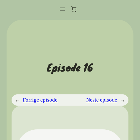
Hopp
til
innhold
Episode 16
←
Forrige episode
Neste episode
→