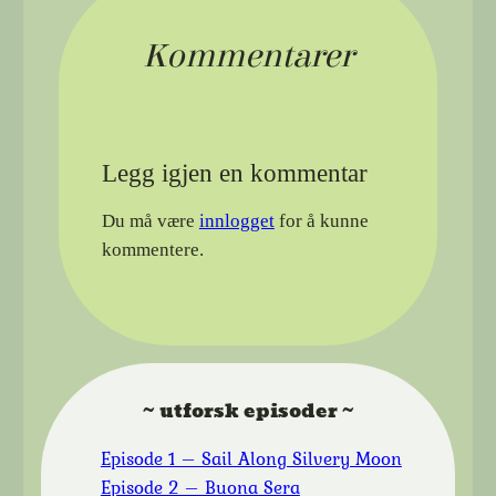
Kommentarer
Legg igjen en kommentar
Du må være
innlogget
for å kunne
kommentere.
~ utforsk episoder ~
Episode 1 – Sail Along Silvery Moon
Episode 2 – Buona Sera