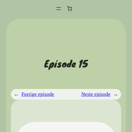
Hopp
til
innhold
Episode 15
←
Forrige episode
Neste episode
→