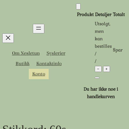
Hopp
til
Produkt
Detaljer
Totalt
innhold
Utsolgt,
Produkter
men
kan
i
bestilles
Spar
handlekurven
Tidligere
Rabattert
/
Om Nesletun
Syslerier
pris:
pris:
/
Butikk
Kontaktinfo
−
+
Konto
Du har ikke noe i
handlekurven