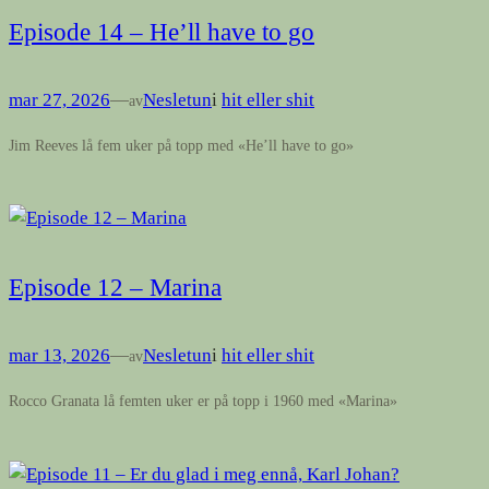
Episode 14 – He’ll have to go
mar 27, 2026
—
Nesletun
i
hit eller shit
av
Jim Reeves lå fem uker på topp med «He’ll have to go»
Episode 12 – Marina
mar 13, 2026
—
Nesletun
i
hit eller shit
av
Rocco Granata lå femten uker er på topp i 1960 med «Marina»