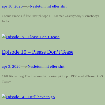
apr 10, 2026
—
Nesletun
i
hit eller shit
av
Connie Francis lå åtte uker på topp i 1960 med «Everybody’s somebodys
fool»
Episode 15 – Please Don’t Tease
apr 3, 2026
—
Nesletun
i
hit eller shit
av
Cliff Richard og The Shadows lå tre uker på topp i 1960 med «Please Don’t
Tease»