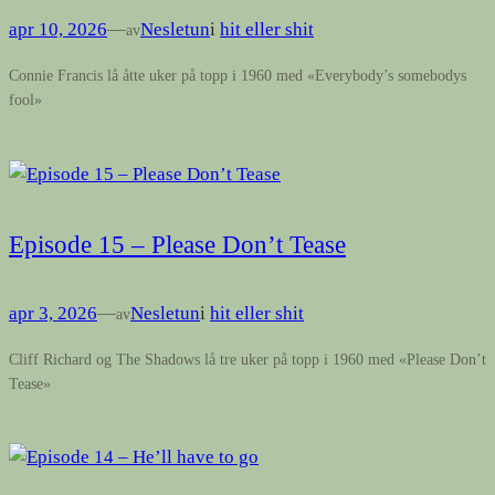
apr 10, 2026
—
Nesletun
i
hit eller shit
av
Connie Francis lå åtte uker på topp i 1960 med «Everybody’s somebodys
fool»
Episode 15 – Please Don’t Tease
apr 3, 2026
—
Nesletun
i
hit eller shit
av
Cliff Richard og The Shadows lå tre uker på topp i 1960 med «Please Don’t
Tease»