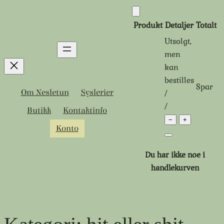
Hopp
til
Produkt
Detaljer
Totalt
innhold
Utsolgt,
Produkter
men
kan
i
bestilles
Spar
handlekurven
Tidligere
Rabattert
/
Om Nesletun
Syslerier
pris:
pris:
/
Butikk
Kontaktinfo
−
+
Konto
Du har ikke noe i
handlekurven