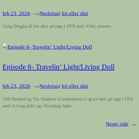
feb 23, 2026
—
Nesletun
i
hit eller shit
av
Craig Douglas lå fire uker på topp i 1959 med «Only sixteen»
Episode 8- Travelin’ Light/Living Doll
feb 23, 2026
—
Nesletun
i
hit eller shit
av
Cliff Richard og The Shadows lå henholdsvis ti og tre uker på topp i 1959
med «Living doll» og «Traveling light»
Neste side
→