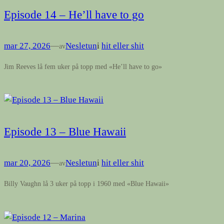
Episode 14 – He’ll have to go
mar 27, 2026
—
Nesletun
i
hit eller shit
av
Jim Reeves lå fem uker på topp med «He’ll have to go»
Episode 13 – Blue Hawaii
mar 20, 2026
—
Nesletun
i
hit eller shit
av
Billy Vaughn lå 3 uker på topp i 1960 med «Blue Hawaii»