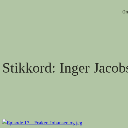
Hopp
Om
til
innhold
Stikkord:
Inger Jacob