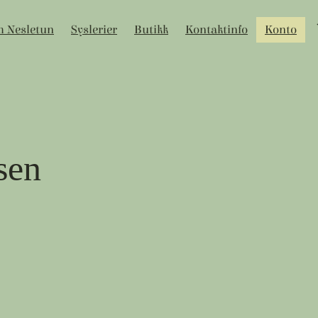
 Nesletun
Syslerier
Butikk
Kontaktinfo
Konto
sen