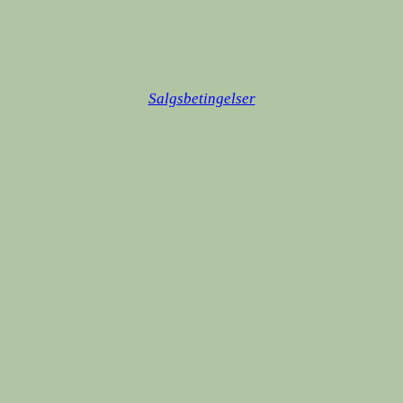
Salgsbetingelser