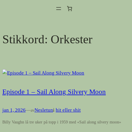
Hopp
til
innhold
Stikkord:
Orkester
Episode 1 – Sail Along Silvery Moon
jan 1, 2026
—
Nesletun
i
hit eller shit
av
Billy Vaughn lå tre uker på topp i 1959 med «Sail along silvery moon»