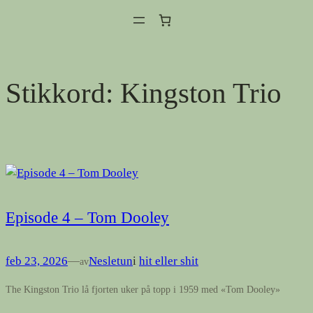
Hopp
til
innhold
Stikkord:
Kingston Trio
Episode 4 – Tom Dooley
feb 23, 2026
—
Nesletun
i
hit eller shit
av
The Kingston Trio lå fjorten uker på topp i 1959 med «Tom Dooley»