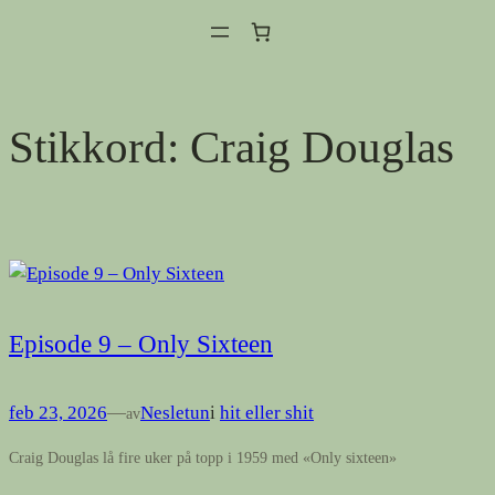
Hopp
til
innhold
Stikkord:
Craig Douglas
Episode 9 – Only Sixteen
feb 23, 2026
—
Nesletun
i
hit eller shit
av
Craig Douglas lå fire uker på topp i 1959 med «Only sixteen»