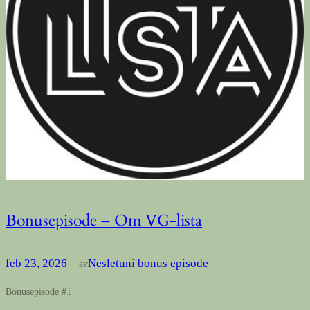
Bonusepisode – Om VG-lista
feb 23, 2026
—
Nesletun
i
bonus episode
av
Bonusepisode #1