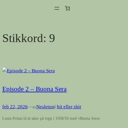
Hopp
til
innhold
Stikkord:
9
Episode 2 – Buona Sera
feb 22, 2026
—
Nesletun
i
hit eller shit
av
Louis Prima lå ni uker på topp i 1958/59 med «Buona Sera»