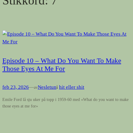
Stikkord:
7
Episode 10 – What Do You Want To Make
Those Eyes At Me For
feb 23, 2026
—
Nesletun
i
hit eller shit
av
Emile Ford lå sju uker på topp i 1959-60 med «What do you want to make
those eyes at me for»