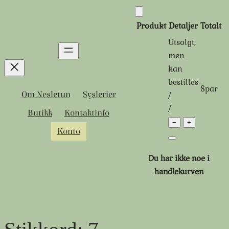
Hopp
til
Produkt
Detaljer
Totalt
innhold
Utsolgt,
Produkter
men
kan
i
bestilles
Spar
handlekurven
Tidligere
Rabattert
/
Om Nesletun
Syslerier
pris:
pris:
/
Butikk
Kontaktinfo
−
+
Konto
Du har ikke noe i
handlekurven