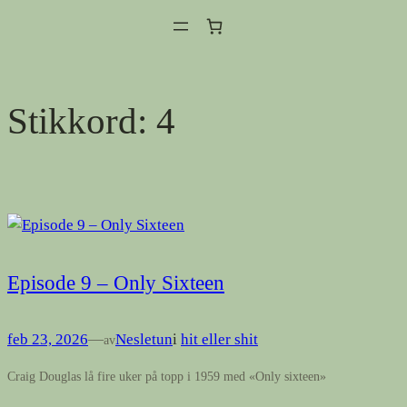
Hopp
til
innhold
Stikkord:
4
Episode 9 – Only Sixteen
feb 23, 2026
—
Nesletun
i
hit eller shit
av
Craig Douglas lå fire uker på topp i 1959 med «Only sixteen»