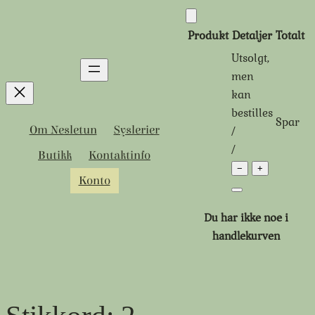
Hopp
til
Produkt
Detaljer
Totalt
innhold
Utsolgt,
Produkter
men
kan
i
bestilles
Spar
handlekurven
Tidligere
Rabattert
/
Om Nesletun
Syslerier
pris:
pris:
/
Butikk
Kontaktinfo
−
+
Konto
Du har ikke noe i
handlekurven