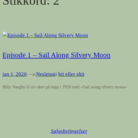
Stikkord:
2
Episode 1 – Sail Along Silvery Moon
jan 1, 2026
—
Nesletun
i
hit eller shit
av
Billy Vaughn lå tre uker på topp i 1959 med «Sail along silvery moon»
Salgsbetingelser