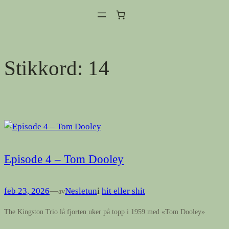
Hopp
til
innhold
Stikkord:
14
Episode 4 – Tom Dooley
feb 23, 2026
—
Nesletun
i
hit eller shit
av
The Kingston Trio lå fjorten uker på topp i 1959 med «Tom Dooley»