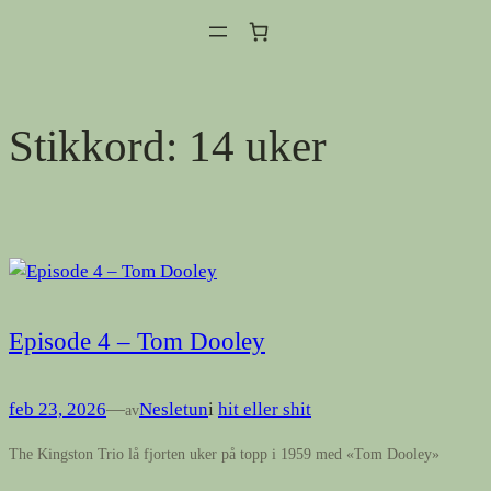
Hopp
til
innhold
Stikkord:
14 uker
Episode 4 – Tom Dooley
feb 23, 2026
—
Nesletun
i
hit eller shit
av
The Kingston Trio lå fjorten uker på topp i 1959 med «Tom Dooley»