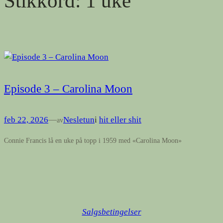
Stikkord:
1 uke
Episode 3 – Carolina Moon
feb 22, 2026
—
Nesletun
i
hit eller shit
av
Connie Francis lå en uke på topp i 1959 med «Carolina Moon»
Salgsbetingelser