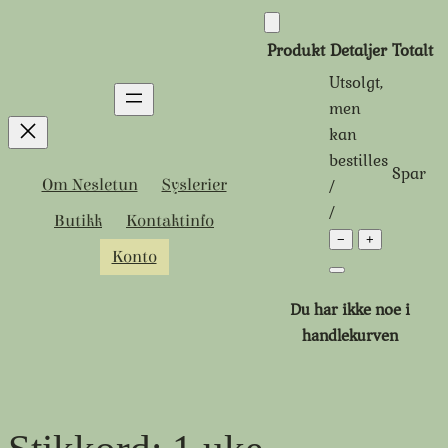
Hopp
til
Produkt
Detaljer
Totalt
innhold
Utsolgt,
Produkter
men
kan
i
bestilles
Spar
handlekurven
Tidligere
Rabattert
/
Om Nesletun
Syslerier
pris:
pris:
/
Butikk
Kontaktinfo
−
+
Konto
Du har ikke noe i
handlekurven