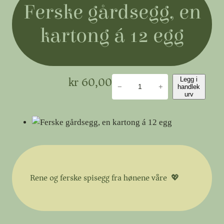
Ferske gårdsegg, en
kartong á 12 egg
kr
60,00
F
Legg i
−
+
handlek
e
urv
r
s
k
e
g
å
Rene og ferske spisegg fra hønene våre 💖
r
d
s
e