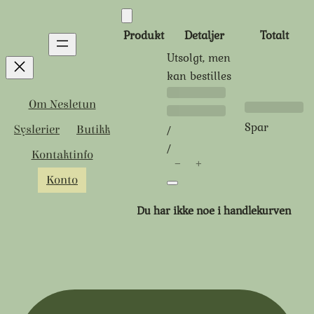
Hopp
til
Produkt
Detaljer
Totalt
innhold
Utsolgt, men
Produkter
kan bestilles
Tidligere
Rabattert
i
Om Nesletun
pris:
pris:
handlekurven
Spar
/
Syslerier
Butikk
/
Kontaktinfo
−
+
Konto
Du har ikke noe i handlekurven