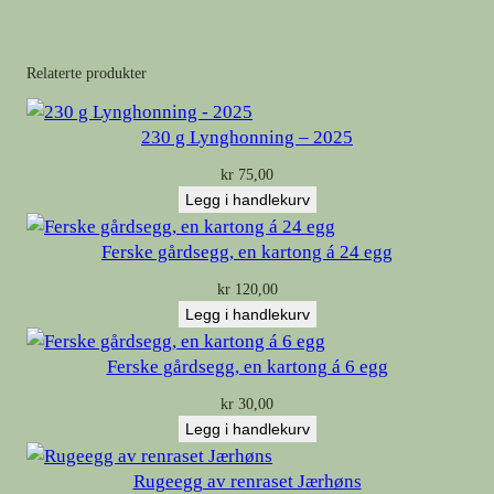
g
g
Relaterte produkter
,
e
230 g Lynghonning – 2025
n
k
kr
75,00
a
Legg i handlekurv
r
Ferske gårdsegg, en kartong á 24 egg
t
o
kr
120,00
n
Legg i handlekurv
g
Ferske gårdsegg, en kartong á 6 egg
á
1
kr
30,00
2
Legg i handlekurv
e
Rugeegg av renraset Jærhøns
g