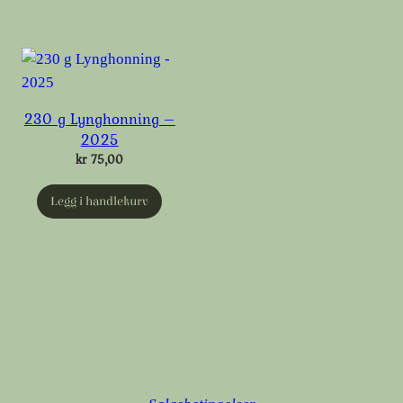
230 g Lynghonning –
2025
kr
75,00
Legg i handlekurv