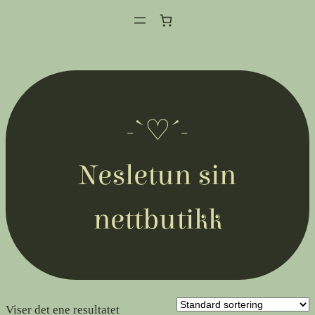
Hopp
til
innhold
-`♡´-
Nesletun sin
nettbutikk
Viser det ene resultatet