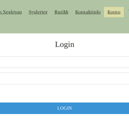
 Nesletun
Syslerier
Butikk
Kontaktinfo
Konto
Login
LOGIN