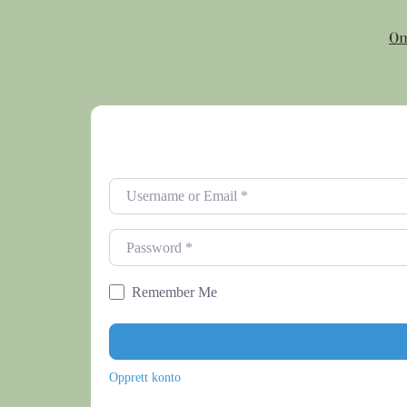
Om
Username or Email
*
Password
*
Remember Me
Opprett konto